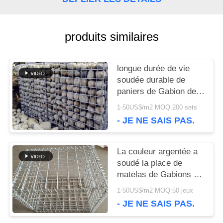
CONTRÔLE
produits similaires
DE
LA
longue durée de vie
soudée durable de
QUALITÉ
paniers de Gabion de
2.0mm dans le secteur
1-50US$/m2 MOQ:200 sets
de décoration
NOUS
- JE NE SAIS PAS.
CONTACTER
La couleur argentée a
soudé la place de
NOUVELLES
matelas de Gabions de
grillage/forme ronde
1-50US$/m2 MOQ:50 jeux
- JE NE SAIS PAS.
LES