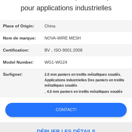
SPECTACLE
pour applications industrielles
VR
Place of Origin:
China
À
Nom de marque:
NOVA-WIRE MESH
PROPOS
Certification:
BV，ISO-9001:2008
DE
Model Number:
WG1-WG24
NOUS
Surligner:
,
2.0 mm paniers en treillis métalliques soudés
Applications industrielles Des paniers en treillis
métalliques soudés
,
4.0 mm paniers en treillis métalliques soudés
VISITE
DE
CONTACT!
L'USINE
DÉPLIER LES DÉTAILS