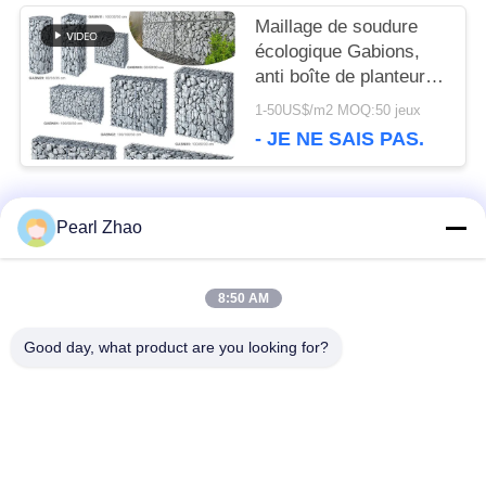
AFFAIRES
Maillage de soudure
écologique Gabions,
anti boîte de planteur
PLAN
de Gabion de corrosion
1-50US$/m2 MOQ:50 jeux
la cour
- JE NE SAIS PAS.
DU
SITE
Pearl Zhao
Catégories populaires
Tous
POLITIQUE
8:50 AM
paniers de gabion en
DE
grillage en gabion
métal
Good day, what product are you looking for?
CONFIDENTIALITÉ
Matraces en gabion
grillage décoratif
Boîtes galvanisées
Barrières militaires