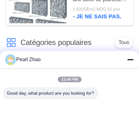
DE
de Gabion de corrosion
1-50US$/m2 MOQ:50 jeux
CONFIDENTIALITÉ
la cour
- JE NE SAIS PAS.
Catégories populaires
Tous
Pearl Zhao
paniers de gabion en
grillage en gabion
métal
12:44 PM
Matraces en gabion
grillage décoratif
Good day, what product are you looking for?
Boîtes galvanisées
Barrières militaires
de Gabion
Paniers de Galfan
PVC enduit gabions