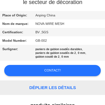
le secteur de décoration
À
Place of Origin:
Anping China
PROPOS
DE
Nom de marque:
NOVA-WIRE MESH
NOUS
Certification:
BV ,SGS
Model Number:
GB-002
VISITE
Surligner:
,
paniers de gabion soudés durables
,
,
paniers de gabion soudés de 2
0 mm
DE
,
gabion soudé de 2
0 mm
L'USINE
CONTACT!
CONTRÔLE
DE
DÉPLIER LES DÉTAILS
LA
QUALITÉ