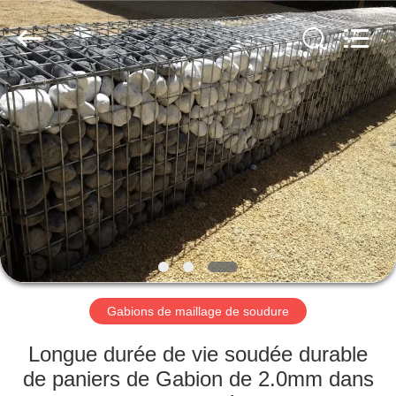
Nova
Metal
Wire
Mesh
Products
Co.,
Ltd..
All
À
Rights
Reserved.
LA
MAISON
PRODUITS
VIDÉOS
LE
Gabions de maillage de soudure
SPECTACLE
Longue durée de vie soudée durable
VR
de paniers de Gabion de 2.0mm dans