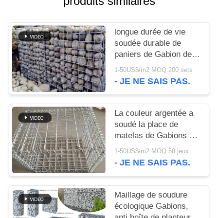
produits similaires
NOUS
longue durée de vie
CONTACTER
soudée durable de
paniers de Gabion de
2.0mm dans le secteur
NOUVELLES
1-50US$/m2 MOQ:200 sets
de décoration
- JE NE SAIS PAS.
LES
AFFAIRES
La couleur argentée a
soudé la place de
matelas de Gabions de
PLAN
grillage/forme ronde
1-50US$/m2 MOQ:50 jeux
DU
- JE NE SAIS PAS.
SITE
Maillage de soudure
POLITIQUE
écologique Gabions,
anti boîte de planteur