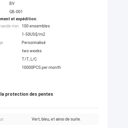
BV
GB-001
ment et expédition:
mande min:
100 ensembles
1-50US$/m2
ge:
Personnalisé
two weeks
T/T, L/C
10000PCS per month
 la protection des pentes
ur:
Vert, bleu, et ainsi de suite.