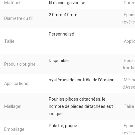
Matériel:
fil d'acier galvanisé
Durée
2.0mm-4.0mm
Épais
Diamètre du fil:
revêt
Personnalisé
Taille:
Applic
Disponible
Résis
Produit d'origine:
tracti
systèmes de contrôle de l'érosion
Méth
Applications:
d'Ass
Pour les pièces détachées, le
Maillage:
nombre de pièces détachées est
Taille
indiqué.
Palette, paquet
Épais
Emballage:
revêt