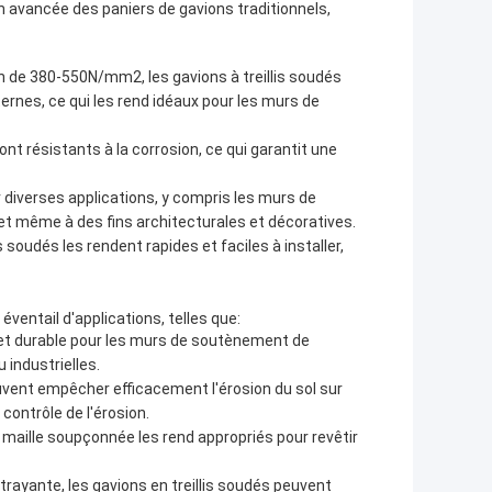
on avancée des paniers de gavions traditionnels,
on de 380-550N/mm2, les gavions à treillis soudés
ernes, ce qui les rend idéaux pour les murs de
nt résistants à la corrosion, ce qui garantit une
r diverses applications, y compris les murs de
et même à des fins architecturales et décoratives.
soudés les rendent rapides et faciles à installer,
éventail d'applications, telles que:
 et durable pour les murs de soutènement de
 industrielles.
uvent empêcher efficacement l'érosion du sol sur
contrôle de l'érosion.
 maille soupçonnée les rend appropriés pour revêtir
trayante, les gavions en treillis soudés peuvent