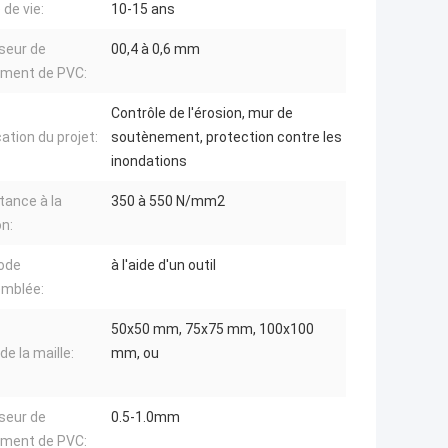
 de vie:
10-15 ans
seur de
00,4 à 0,6 mm
ement de PVC:
Contrôle de l'érosion, mur de
ation du projet:
soutènement, protection contre les
inondations
tance à la
350 à 550 N/mm2
on:
ode
à l'aide d'un outil
emblée:
50x50 mm, 75x75 mm, 100x100
 de la maille:
mm, ou
seur de
0.5-1.0mm
ement de PVC: