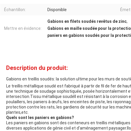
Échantillon:
Disponible
Émett
Gabions en filets soudés revêtus de zinc
,
Mettre en évidence:
Gabions en maille soudée pour la protectio
paniers en gabions soudés pour la protect
Description du produit:
Gabions en treillis soudés: la solution ultime pour les murs de so
Le treillis métallique soudé est fabriqué à partir de fil de fer de 
une technique de soudage sophistiquée, posée horizontalement et
intersection.
Tissu métallique soudé
Il est résistant à la corrosion e
poulaillers, les paniers à œufs, les enceintes de piste, les rayonna
protection contre les rats, les gardiens de sécurité sur les machi
plantes,etc.
Quels sont les paniers en gabions?
Les paniers en gabions sont des conteneurs en treillis métalliques 
diverses applications de génie civil et d'aménagement paysager.Ils