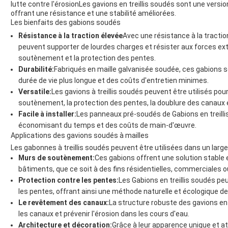
lutte contre l'érosionLes gavions en treillis soudés sont une versi
offrant une résistance et une stabilité améliorées.
Les bienfaits des gabions soudés
Résistance à la traction élevée
Avec une résistance à la tracti
peuvent supporter de lourdes charges et résister aux forces ext
soutènement et la protection des pentes.
Durabilité:
Fabriqués en maille galvanisée soudée, ces gabions so
durée de vie plus longue et des coûts d'entretien minimes.
Versatile:
Les gavions à treillis soudés peuvent être utilisés pou
soutènement, la protection des pentes, la doublure des canaux 
Facile à installer:
Les panneaux pré-soudés de Gabions en treillis 
économisant du temps et des coûts de main-d'œuvre.
Applications des gavions soudés à mailles
Les gabonnes à treillis soudés peuvent être utilisées dans un large 
Murs de soutènement:
Ces gabions offrent une solution stable
bâtiments, que ce soit à des fins résidentielles, commerciales ou
Protection contre les pentes:
Les Gabions en treillis soudés pe
les pentes, offrant ainsi une méthode naturelle et écologique de 
Le revêtement des canaux:
La structure robuste des gavions en
les canaux et prévenir l'érosion dans les cours d'eau.
Architecture et décoration:
Grâce à leur apparence unique et at