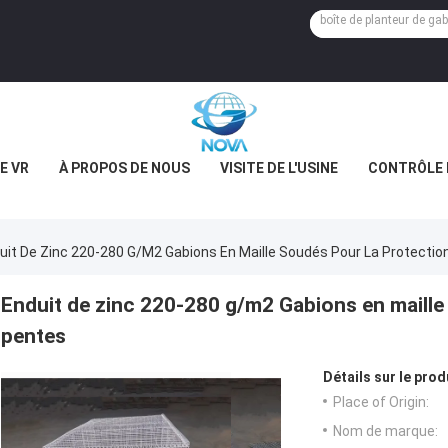
E VR
À PROPOS DE NOUS
VISITE DE L'USINE
CONTRÔLE 
uit De Zinc 220-280 G/m2 Gabions En Maille Soudés Pour La Protecti
Enduit de zinc 220-280 g/m2 Gabions en maille
pentes
Détails sur le prod
Place of Origin:
Nom de marque: