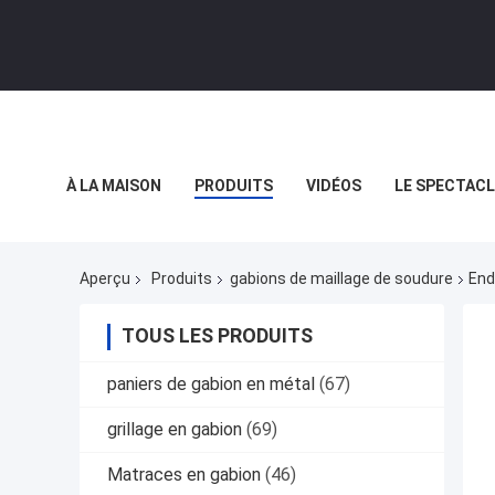
À LA MAISON
PRODUITS
VIDÉOS
LE SPECTACL
LES AFFAIRES
Aperçu
Produits
gabions de maillage de soudure
End
TOUS LES PRODUITS
paniers de gabion en métal
(67)
grillage en gabion
(69)
Matraces en gabion
(46)