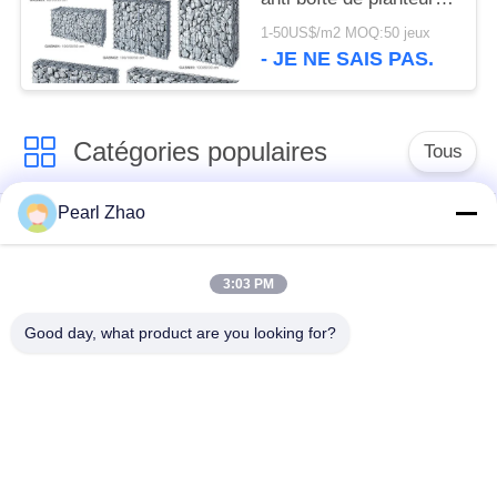
DE
de Gabion de corrosion
1-50US$/m2 MOQ:50 jeux
CONFIDENTIALITÉ
la cour
- JE NE SAIS PAS.
Catégories populaires
Tous
Pearl Zhao
paniers de gabion en
grillage en gabion
métal
3:03 PM
Matraces en gabion
grillage décoratif
Good day, what product are you looking for?
Boîtes galvanisées
Barrières militaires
de Gabion
Paniers de Galfan
PVC enduit gabions