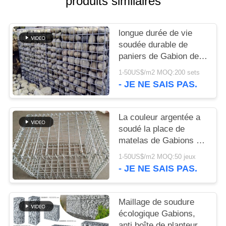
produits similaires
NOUS
longue durée de vie
CONTACTER
soudée durable de
paniers de Gabion de
2.0mm dans le secteur
NOUVELLES
1-50US$/m2 MOQ:200 sets
de décoration
- JE NE SAIS PAS.
LES
AFFAIRES
La couleur argentée a
soudé la place de
matelas de Gabions de
PLAN
grillage/forme ronde
1-50US$/m2 MOQ:50 jeux
DU
- JE NE SAIS PAS.
SITE
Maillage de soudure
POLITIQUE
écologique Gabions,
anti boîte de planteur