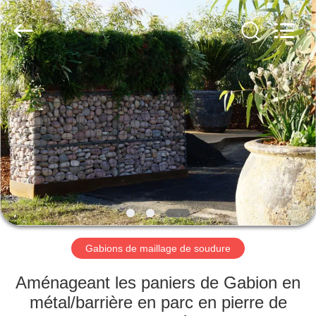
Nova
Metal
Wire
Mesh
Products
Co.,
Ltd..
All
À
Rights
Reserved.
LA
MAISON
PRODUITS
VIDÉOS
LE
Gabions de maillage de soudure
SPECTACLE
Aménageant les paniers de Gabion en
VR
métal/barrière en parc en pierre de