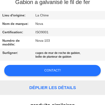
Gabion a galvanisé le fil de fer
À
Lieu d'origine:
La Chine
PROPOS
DE
Nom de marque:
Nova
NOUS
Certification:
ISO9001
Numéro de
Nova-103
modèle:
VISITE
Surligner:
,
cages de mur de roche de gabion
DE
boîte de planteur de gabion
L'USINE
CONTACT!
CONTRÔLE
DE
DÉPLIER LES DÉTAILS
LA
QUALITÉ