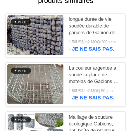
produits similaires
NOUS
longue durée de vie
CONTACTER
soudée durable de
paniers de Gabion de
2.0mm dans le secteur
NOUVELLES
1-50US$/m2 MOQ:200 sets
de décoration
- JE NE SAIS PAS.
LES
AFFAIRES
La couleur argentée a
soudé la place de
matelas de Gabions de
SITEMAP
grillage/forme ronde
1-50US$/m2 MOQ:50 jeux
- JE NE SAIS PAS.
POLITIQUE
DE
Maillage de soudure
CONFIDENTIALITÉ
écologique Gabions,
anti boîte de planteur