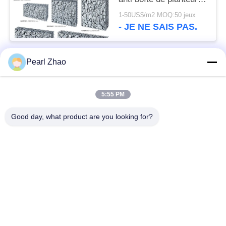
de Gabion de corrosion
1-50US$/m2 MOQ:50 jeux
la cour
- JE NE SAIS PAS.
Pearl Zhao
Catégories populaires
Tous
5:55 PM
paniers de gabion en
grillage en gabion
métal
Good day, what product are you looking for?
Matraces en gabion
grillage décoratif
Boîtes galvanisées
Barrières militaires
de Gabion
Paniers de Galfan
PVC enduit gabions