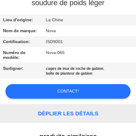
soudure de poids léger
À
Lieu d'origine:
La Chine
PROPOS
DE
Nom de marque:
Nova
NOUS
Certification:
ISO9001
Numéro de
Nova-065
modèle:
VISITE
Surligner:
,
cages de mur de roche de gabion
DE
boîte de planteur de gabion
L'USINE
CONTACT!
CONTRÔLE
DE
DÉPLIER LES DÉTAILS
LA
QUALITÉ