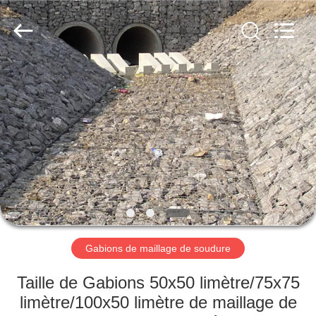
Nova
Metal
Wire
Mesh
Products
Co.,
Ltd..
All
À
Rights
Reserved.
LA
MAISON
PRODUITS
VIDÉOS
LE
Gabions de maillage de soudure
SPECTACLE
Taille de Gabions 50x50 limètre/75x75
VR
limètre/100x50 limètre de maillage de