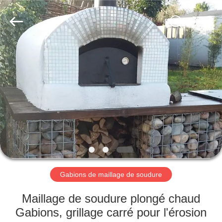
Nova
Metal
Wire
Mesh
Products
Co.,
Ltd..
All
À
Rights
Reserved.
LA
MAISON
PRODUITS
VIDÉOS
LE
Gabions de maillage de soudure
SPECTACLE
Maillage de soudure plongé chaud
VR
Gabions, grillage carré pour l'érosion