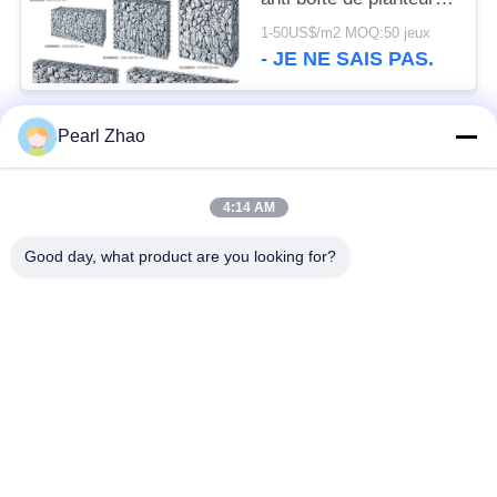
DE
de Gabion de corrosion
1-50US$/m2 MOQ:50 jeux
CONFIDENTIALITÉ
la cour
- JE NE SAIS PAS.
Pearl Zhao
Catégories populaires
Tous
4:14 AM
paniers de gabion en
grillage en gabion
métal
Good day, what product are you looking for?
Matraces en gabion
grillage décoratif
Boîtes galvanisées
Barrières militaires
de Gabion
Paniers de Galfan
PVC enduit gabions