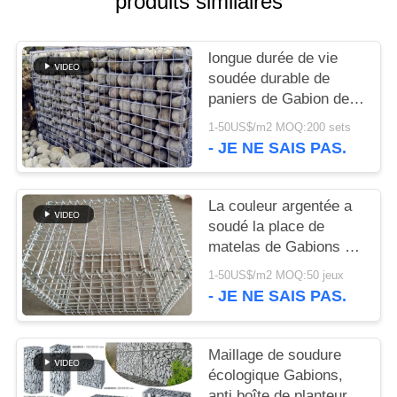
produits similaires
NOUS
longue durée de vie
CONTACTER
soudée durable de
paniers de Gabion de
2.0mm dans le secteur
NOUVELLES
1-50US$/m2 MOQ:200 sets
de décoration
- JE NE SAIS PAS.
LES
AFFAIRES
La couleur argentée a
soudé la place de
matelas de Gabions de
PLAN
grillage/forme ronde
1-50US$/m2 MOQ:50 jeux
DU
- JE NE SAIS PAS.
SITE
Maillage de soudure
POLITIQUE
écologique Gabions,
anti boîte de planteur