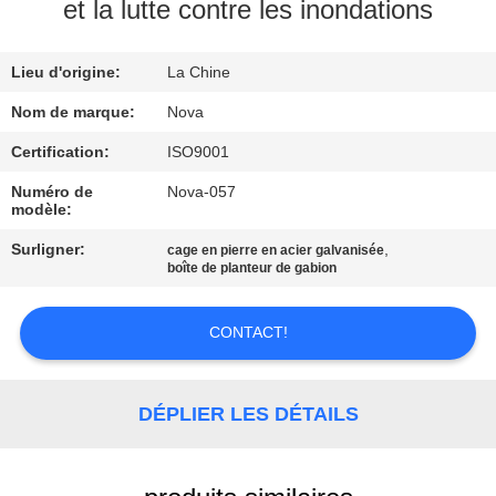
et la lutte contre les inondations
À
Lieu d'origine:
La Chine
PROPOS
DE
Nom de marque:
Nova
NOUS
Certification:
ISO9001
Numéro de
Nova-057
modèle:
VISITE
Surligner:
,
cage en pierre en acier galvanisée
DE
boîte de planteur de gabion
L'USINE
CONTACT!
CONTRÔLE
DE
DÉPLIER LES DÉTAILS
LA
QUALITÉ