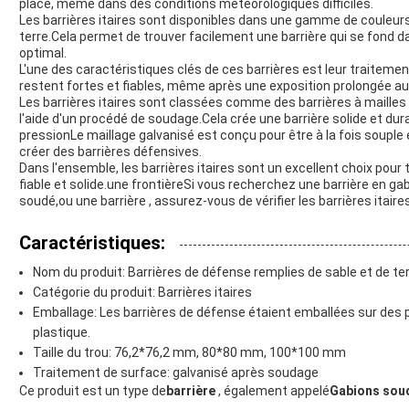
place, même dans des conditions météorologiques difficiles.
Les barrières itaires sont disponibles dans une gamme de couleurs,
terre.Cela permet de trouver facilement une barrière qui se fond 
optimal.
L'une des caractéristiques clés de ces barrières est leur traitemen
restent fortes et fiables, même après une exposition prolongée a
Les barrières itaires sont classées comme des barrières à mailles s
l'aide d'un procédé de soudage.Cela crée une barrière solide et dura
pressionLe maillage galvanisé est conçu pour être à la fois souple e
créer des barrières défensives.
Dans l'ensemble, les barrières itaires sont un excellent choix pour
fiable et solide.une frontièreSi vous recherchez une barrière en gab
soudé,ou une barrière , assurez-vous de vérifier les barrières itaires
Caractéristiques:
Nom du produit: Barrières de défense remplies de sable et de ter
Catégorie du produit: Barrières itaires
Emballage: Les barrières de défense étaient emballées sur des p
plastique.
Taille du trou: 76,2*76,2 mm, 80*80 mm, 100*100 mm
Traitement de surface: galvanisé après soudage
Ce produit est un type de
barrière
, également appelé
Gabions sou