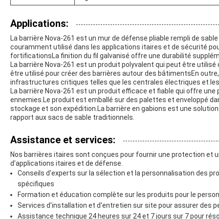
Applications:
La barrière Nova-261 est un mur de défense pliable rempli de sable 
couramment utilisé dans les applications itaires et de sécurité pou
fortificationsLa finition du fil galvanisé offre une durabilité suppl
La barrière Nova-261 est un produit polyvalent qui peut être utilis
être utilisé pour créer des barrières autour des bâtimentsEn outre, i
infrastructures critiques telles que les centrales électriques et les
La barrière Nova-261 est un produit efficace et fiable qui offre un
ennemies.Le produit est emballé sur des palettes et enveloppé dans
stockage et son expédition.La barrière en gabions est une solution
rapport aux sacs de sable traditionnels.
Assistance et services:
Nos barrières itaires sont conçues pour fournir une protection et 
d'applications itaires et de défense.
Conseils d'experts sur la sélection et la personnalisation des p
spécifiques
Formation et éducation complète sur les produits pour le personn
Services d'installation et d'entretien sur site pour assurer des
Assistance technique 24 heures sur 24 et 7 jours sur 7 pour ré