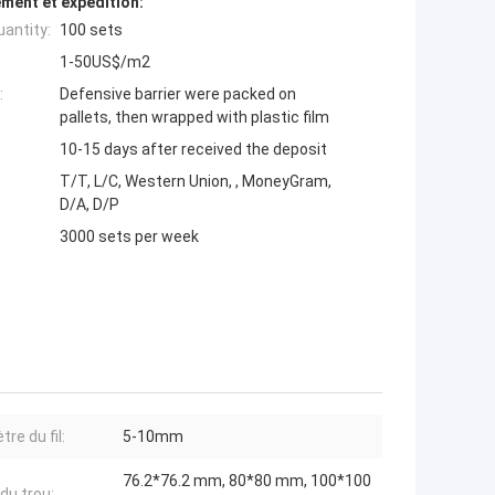
ment et expédition:
antity:
100 sets
1-50US$/m2
:
Defensive barrier were packed on
pallets, then wrapped with plastic film
10-15 days after received the deposit
T/T, L/C, Western Union, , MoneyGram,
D/A, D/P
3000 sets per week
re du fil:
5-10mm
76.2*76.2 mm, 80*80 mm, 100*100
 du trou: