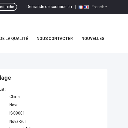
Demande de soumission
|
French
echerche
DE LA QUALITÉ
NOUS CONTACTER
NOUVELLES
dage
uit:
China
Nova
ISO9001
Nova-261