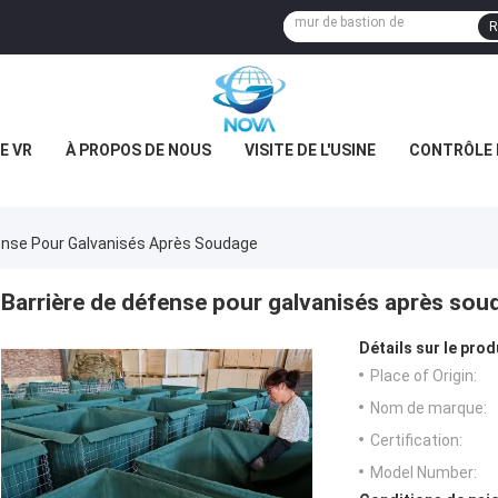
R
E VR
À PROPOS DE NOUS
VISITE DE L'USINE
CONTRÔLE 
ense Pour Galvanisés Après Soudage
Barrière de défense pour galvanisés après sou
Détails sur le prod
Place of Origin:
Nom de marque:
Certification:
Model Number: