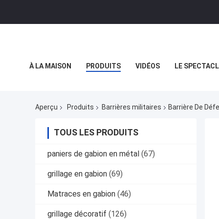
À LA MAISON
PRODUITS
VIDÉOS
LE SPECTACL
LES AFFAIRES
Aperçu
Produits
Barrières militaires
Barrière De Déf
TOUS LES PRODUITS
paniers de gabion en métal
(67)
grillage en gabion
(69)
Matraces en gabion
(46)
grillage décoratif
(126)