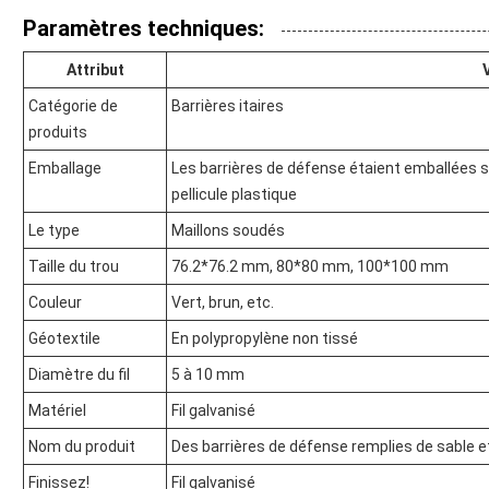
Paramètres techniques:
Attribut
Catégorie de
Barrières itaires
produits
Emballage
Les barrières de défense étaient emballées 
pellicule plastique
Le type
Maillons soudés
Taille du trou
76.2*76.2 mm, 80*80 mm, 100*100 mm
Couleur
Vert, brun, etc.
Géotextile
En polypropylène non tissé
Diamètre du fil
5 à 10 mm
Matériel
Fil galvanisé
Nom du produit
Des barrières de défense remplies de sable et 
Finissez!
Fil galvanisé