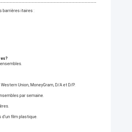
arrières itaires :
res?
0 ensembles.
C, Western Union, MoneyGram, D/A et D/P.
 ensembles par semaine.
ières.
d'un film plastique.