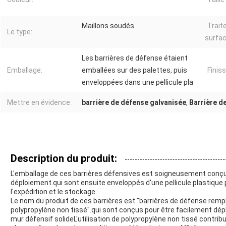
Maillons soudés
Trait
Le type:
surfac
Les barrières de défense étaient
Emballage:
emballées sur des palettes, puis
Finiss
enveloppées dans une pellicule pla
Mettre en évidence:
barrière de défense galvanisée
,
Barrière d
Description du produit:
L'emballage de ces barrières défensives est soigneusement conçu po
déploiement.qui sont ensuite enveloppés d'une pellicule plastique
l'expédition et le stockage.
Le nom du produit de ces barrières est "barrières de défense rempl
polypropylène non tissé".qui sont conçus pour être facilement dépl
mur défensif solideL'utilisation de polypropylène non tissé contribu