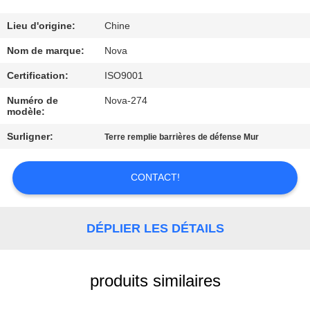
À
Lieu d'origine:
Chine
PROPOS
Nom de marque:
Nova
DE
Certification:
ISO9001
NOUS
Numéro de
Nova-274
modèle:
VISITE
Surligner:
Terre remplie barrières de défense Mur
DE
CONTACT!
L'USINE
CONTRÔLE
DÉPLIER LES DÉTAILS
DE
LA
produits similaires
QUALITÉ