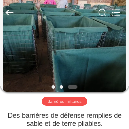
Nova
Metal
Wire
Mesh
Products
Co.,
Ltd..
All
À
Rights
Reserved.
LA
MAISON
PRODUITS
VIDÉOS
LE
Barrières militaires
SPECTACLE
Des barrières de défense remplies de
VR
sable et de terre pliables.