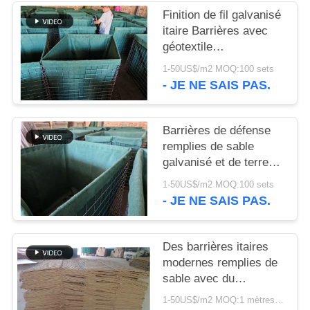
Finition de fil galvanisé
NOUS
itaire Barrières avec
géotextile
CONTACTER
polypropylène non
1-50US$/m2 MOQ:100 sets
tissé lourd et de
- JE NE SAIS PAS.
NOUVELLES
différentes tailles
Barrières de défense
LES
remplies de sable
AFFAIRES
galvanisé et de terre
pliable avec
1-50US$/m2 MOQ:100 sets
polypropylène non
- JE NE SAIS PAS.
PLAN
tissé et conception
DU
empilable
Des barrières itaires
SITE
modernes remplies de
sable avec du
POLITIQUE
géotextile brun,
1-50US$/m2 MOQ:1 mètres carrés