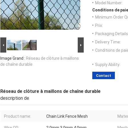
Model Number:
Conditions de paie
Minimum Order Qu
Prix:
Packaging Details
Delivery Time:
Conditions de pa
Image Grand :
Réseau de clôture à maillons
de chaîne durable
Supply Ability:
Contact
Réseau de clôture à maillons de chaîne durable
description de
Product name:
Chain Link Fence Mesh
Mater
Wire OD:
2.0mm 3.0mm 4.0mm
Mesh 