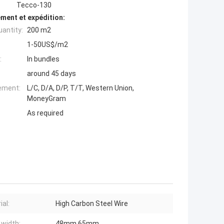
Tecco-130
ment et expédition:
antity:
200 m2
1-50US$/m2
:
In bundles
around 45 days
iement:
L/C, D/A, D/P, T/T, Western Union,
MoneyGram
As required
ial:
High Carbon Steel Wire
width:
48mm 65mm