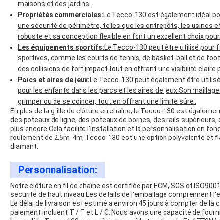
maisons et des jardins.
Propriétés commerciales:
Le Tecco-130 est également idéal po
une sécurité de périmètre, telles que les entrepôts, les usines e
robuste et sa conception flexible en font un excellent choix pour
Les équipements sportifs:
Le Tecco-130 peut être utilisé pour f
sportives, comme les courts de tennis, de basket-ball et de foot
des collisions de fort impact tout en offrant une visibilité claire
Parcs et aires de jeux:
Le Tecco-130 peut également être utilisé
pour les enfants dans les parcs et les aires de jeux.Son mailla
grimper ou de se coincer, tout en offrant une limite sûre..
En plus de la grille de clôture en chaîne, le Tecco-130 est égalem
des poteaux de ligne, des poteaux de bornes, des rails supérieurs,
plus encore.Cela facilite l'installation et la personnalisation en f
roulement de 2,5m-4m, Tecco-130 est une option polyvalente et fiab
diamant.
Personnalisation:
Notre clôture en fil de chaîne est certifiée par ECM, SGS et ISO900
sécurité de haut niveau.Les détails de l'emballage comprennent l'em
Le délai de livraison est estimé à environ 45 jours à compter de l
paiement incluent T / T et L / C. Nous avons une capacité de fourn