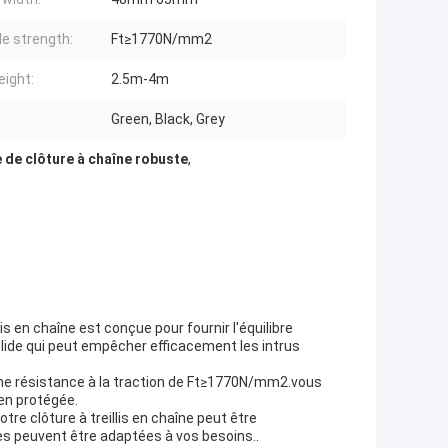
le strength:
Ft≥1770N/mm2
eight:
2.5m-4m
Green, Black, Grey
 de clôture à chaîne robuste
,
is en chaîne est conçue pour fournir l'équilibre
t solide qui peut empêcher efficacement les intrus
c une résistance à la traction de Ft≥1770N/mm2.vous
ien protégée.
re clôture à treillis en chaîne peut être
es peuvent être adaptées à vos besoins..