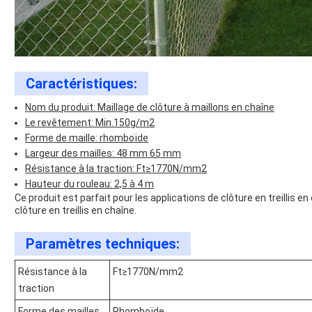
Caractéristiques:
Nom du produit: Maillage de clôture à maillons en chaîne
Le revêtement: Min.150g/m2
Forme de maille: rhomboïde
Largeur des mailles: 48 mm 65 mm
Résistance à la traction: Ft≥1770N/mm2
Hauteur du rouleau: 2,5 à 4 m
Ce produit est parfait pour les applications de clôture en treillis en
clôture en treillis en chaîne.
Paramètres techniques:
Résistance à la
Ft≥1770N/mm2
traction
Forme des mailles
Rhomboïde