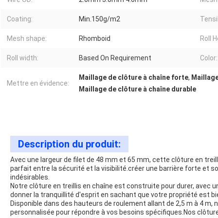
Coating:
Min.150g/m2
Tensi
Mesh shape:
Rhomboid
Roll H
Roll width:
Based On Requirement
Color:
Maillage de clôture à chaîne forte
,
Maillage
Mettre en évidence:
Maillage de clôture à chaîne durable
Description du produit:
Avec une largeur de filet de 48 mm et 65 mm, cette clôture en treill
parfait entre la sécurité et la visibilité.créer une barrière forte e
indésirables.
Notre clôture en treillis en chaîne est construite pour durer, ave
donner la tranquillité d'esprit en sachant que votre propriété est b
Disponible dans des hauteurs de roulement allant de 2,5 m à 4 m, not
personnalisée pour répondre à vos besoins spécifiques.Nos clôtur