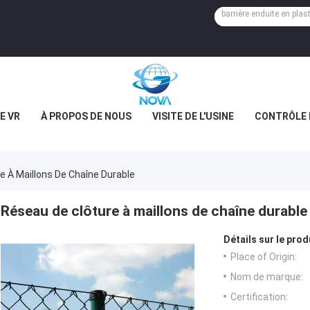
E VR
À PROPOS DE NOUS
VISITE DE L'USINE
CONTRÔLE 
e À Maillons De Chaîne Durable
Réseau de clôture à maillons de chaîne durable
Détails sur le prod
Place of Origin:
Nom de marque:
Certification: