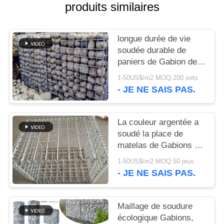
produits similaires
NOUS
CONTACTER
longue durée de vie
soudée durable de
paniers de Gabion de
NOUVELLES
2.0mm dans le secteur
1-50US$/m2 MOQ:200 sets
de décoration
- JE NE SAIS PAS.
LES
AFFAIRES
La couleur argentée a
soudé la place de
matelas de Gabions de
SITEMAP
grillage/forme ronde
1-50US$/m2 MOQ:50 jeux
- JE NE SAIS PAS.
POLITIQUE
DE
Maillage de soudure
CONFIDENTIALITÉ
écologique Gabions,