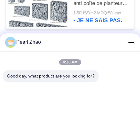
anti boîte de planteur
de Gabion de corrosion
1-50US$/m2 MOQ:50 jeux
la cour
- JE NE SAIS PAS.
Pearl Zhao
Catégories populaires
Tous
4:28 AM
paniers de gabion en
grillage en gabion
métal
Good day, what product are you looking for?
Matraces en gabion
grillage décoratif
Boîtes galvanisées
Barrières militaires
de Gabion
Paniers de Galfan