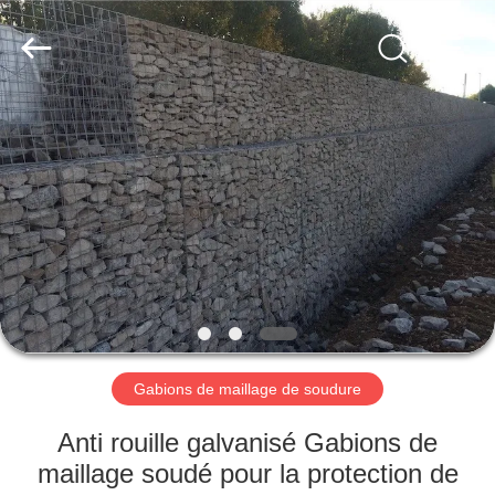
Nova
Metal
Wire
Mesh
Products
Co.,
Ltd..
All
À
Rights
Reserved.
LA
MAISON
PRODUITS
VIDÉOS
LE
Gabions de maillage de soudure
SPECTACLE
Anti rouille galvanisé Gabions de
VR
maillage soudé pour la protection de