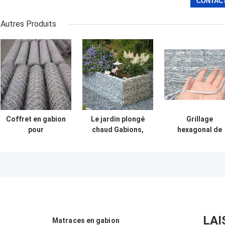
Autres Produits
Coffret en gabion
Le jardin plongé
Grillage
pour
chaud Gabions,
hexagonal de
aménagement
maillage de
Gabion tordu pa
paysager, boîte
soudure de
double enduit d
en treillis
Devoran
boîte de Gabio
métallique
lambrisse
de zinc
hexagonal
l'échantillon
galvanisé à usage
disponible
décoratif et
structurel
LAI
Matraces en gabion