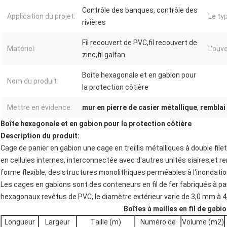
Contrôle des banques, contrôle des
Application du projet:
Le ty
rivières
Fil recouvert de PVC,fil recouvert de
Matériel:
L'ouve
zinc,fil galfan
Boîte hexagonale et en gabion pour
Nom du produit:
la protection côtière
Mettre en évidence:
mur en pierre de casier métallique
,
remblai
Boîte hexagonale et en gabion pour la protection côtière
Description du produit:
Cage de panier en gabion une cage en treillis métalliques à double fi
en cellules internes, interconnectée avec d'autres unités siaires,et re
forme flexible, des structures monolithiques perméables à l'inondatio
Les cages en gabions sont des conteneurs en fil de fer fabriqués à par
hexagonaux revêtus de PVC, le diamètre extérieur varie de 3,0 mm à 
Boîtes à mailles en fil de gabi
Longueur
Largeur
Taille (m)
Numéro de
Volume (m2)