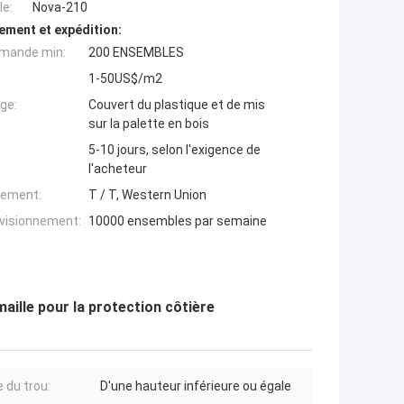
e:
Nova-210
ement et expédition:
mande min:
200 ENSEMBLES
1-50US$/m2
ge:
Couvert du plastique et de mis
sur la palette en bois
5-10 jours, selon l'exigence de
l'acheteur
iement:
T / T, Western Union
ovisionnement:
10000 ensembles par semaine
aille pour la protection côtière
 du trou:
D'une hauteur inférieure ou égale