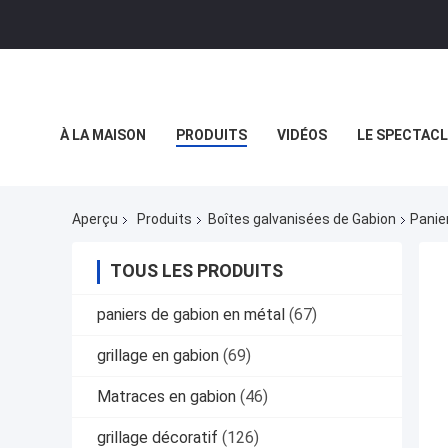
À LA MAISON
PRODUITS
VIDÉOS
LE SPECTACL
LES AFFAIRES
Aperçu
Produits
Boîtes galvanisées de Gabion
Panie
TOUS LES PRODUITS
paniers de gabion en métal
(67)
grillage en gabion
(69)
Matraces en gabion
(46)
grillage décoratif
(126)