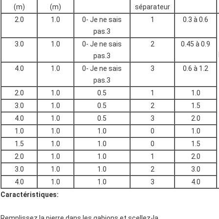
(m)
(m)
séparateur
2.0
1.0
0- Je ne sais
1
0.3 à 0.6
pas.3
3.0
1.0
0- Je ne sais
2
0.45 à 0.9
pas.3
4.0
1.0
0- Je ne sais
3
0.6 à 1.2
pas.3
2.0
1.0
0.5
1
1.0
3.0
1.0
0.5
2
1.5
4.0
1.0
0.5
3
2.0
1.0
1.0
1.0
0
1.0
1.5
1.0
1.0
0
1.5
2.0
1.0
1.0
1
2.0
3.0
1.0
1.0
2
3.0
4.0
1.0
1.0
3
4.0
Caractéristiques:
Remplissez la pierre dans les gabions et scellez-la.