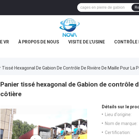
Re
E VR
À PROPOS DE NOUS
VISITE DE L'USINE
CONTRÔLE 
r Tissé Hexagonal De Gabion De Contrôle De Rivière De Maille Pour La P
Panier tissé hexagonal de Gabion de contrôle de
côtière
Détails sur le prod
Lieu d'origine:
Nom de marque:
Certification: