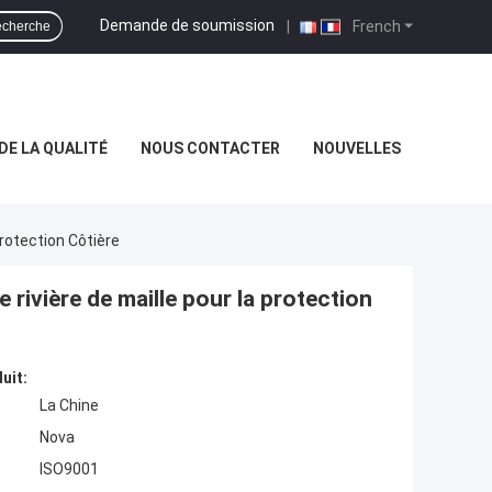
Demande de soumission
|
French
cherche
DE LA QUALITÉ
NOUS CONTACTER
NOUVELLES
rotection Côtière
 rivière de maille pour la protection
uit:
La Chine
Nova
ISO9001