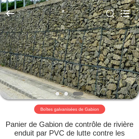
Nova
Metal
Wire
Mesh
Products
Co.,
Ltd..
All
À
Rights
Reserved.
LA
MAISON
PRODUITS
VIDÉOS
LE
Boîtes galvanisées de Gabion
SPECTACLE
Panier de Gabion de contrôle de rivière
VR
enduit par PVC de lutte contre les