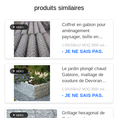
produits similaires
NOUS
CONTACTER
Coffret en gabion pour
aménagement
NOUVELLES
paysager, boîte en
treillis métallique
1-50US$/m2 MOQ:3000 mètres carrés
hexagonal galvanisé à
- JE NE SAIS PAS.
LES
usage décoratif et
AFFAIRES
structurel
Le jardin plongé chaud
Gabions, maillage de
PLAN
soudure de Devoran
DU
lambrisse l'échantillon
1-50US$/m2 MOQ:3000 mètres carrés
disponible
SITE
- JE NE SAIS PAS.
POLITIQUE
Grillage hexagonal de