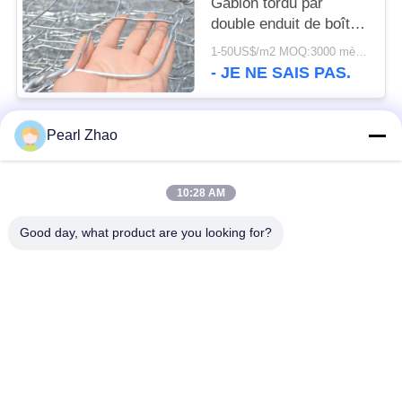
Gabion tordu par
DE
double enduit de boîte
CONFIDENTIALITÉ
de Gabion de zinc
1-50US$/m2 MOQ:3000 mètres carrés
- JE NE SAIS PAS.
Pearl Zhao
Catégories populaires
Tous
10:28 AM
paniers de gabion en
grillage en gabion
métal
Good day, what product are you looking for?
Matraces en gabion
grillage décoratif
Boîtes galvanisées
Barrières militaires
de Gabion