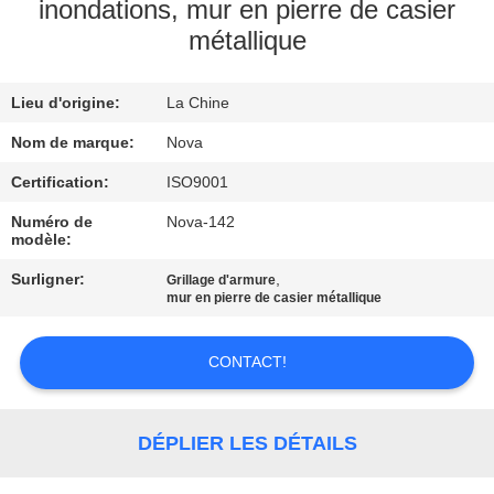
inondations, mur en pierre de casier
métallique
À
PROPOS
Lieu d'origine:
La Chine
DE
Nom de marque:
Nova
NOUS
Certification:
ISO9001
VISITE
Numéro de
Nova-142
modèle:
DE
Surligner:
,
Grillage d'armure
L'USINE
mur en pierre de casier métallique
CONTRÔLE
CONTACT!
DE
LA
DÉPLIER LES DÉTAILS
QUALITÉ