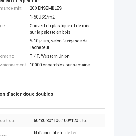
ement et expédition:
mande min:
200 ENSEMBLES
1-50US$/m2
ge:
Couvert du plastique et de mis
sur la palette en bois
5-10 jours, selon l'exigence de
l'acheteur
iement:
T / T, Western Union
ovisionnement:
10000 ensembles par semaine
on d'acier doux doubles
 de trou:
60*80,80*100,100*120 etc.
fil d'acier, fil etc. de fer