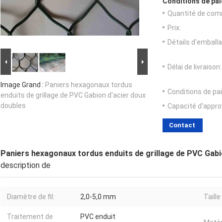
Conditions de pai
Quantité de com
Prix:
Détails d'emballa
Délai de livraison:
Image Grand :
Paniers hexagonaux tordus
Conditions de pa
enduits de grillage de PVC Gabion d'acier doux
doubles
Capacité d'appr
Contact
Paniers hexagonaux tordus enduits de grillage de PVC Gabi
description de
Diamètre de fil:
2,0-5,0 mm
Taille
Traitement de
PVC enduit