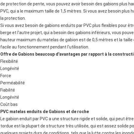
de protection de pente, vous pouvez avoir besoin des gabions plus hau
PVC, qui a le maximum taille de 1,5 mètres. Si vous avez besoin plus ha
la protection.
Si vous avez besoin de gabions enduits par PVC plus flexibles pour êt
berge et l'autre projet, qui a besoin des gabions inférieurs, vous pouv
hauteur maximum du matelas de gabion est de 0,5 mètres et la taille de
facile au fonctionnement pendant l'utilisation.
Offre de Gabions beaucoup d'avantages par rapport à la construct
Flexibilité
Longévité
Force
Perméabilité
Fiabilité
Longévité
Coût bas
PVC matelas enduits de Gabions et de roche
Le gabion enduit par PVC a une structure rigide et solide, qui peut être
tordue est la plupart de structure très utilisée, qui est assez solid
quelques projets durs de conditions, tels que la lutte contre les inonda