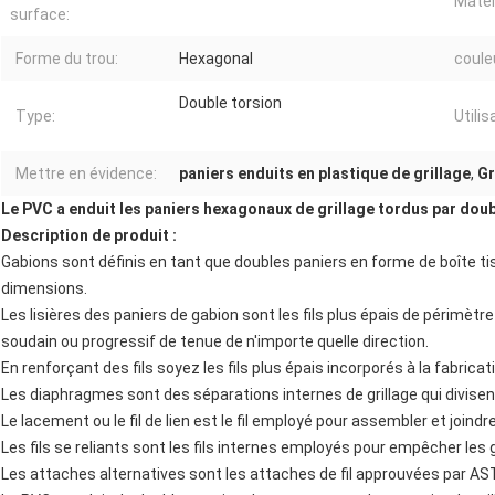
Matér
surface:
Forme du trou:
Hexagonal
coule
Double torsion
Type:
Utilis
Mettre en évidence:
paniers enduits en plastique de grillage
,
Gr
Le PVC a enduit les paniers hexagonaux de grillage tordus par doub
Description de produit :
Gabions sont définis en tant que doubles paniers en forme de boîte tiss
dimensions.
Les lisières des paniers de gabion sont les fils plus épais de périmètre 
soudain ou progressif de tenue de n'importe quelle direction.
En renforçant des fils soyez les fils plus épais incorporés à la fabricat
Les diaphragmes sont des séparations internes de grillage qui divisent
Le lacement ou le fil de lien est le fil employé pour assembler et joindr
Les fils se reliants sont les fils internes employés pour empêcher les 
Les attaches alternatives sont les attaches de fil approuvées par ASTM 