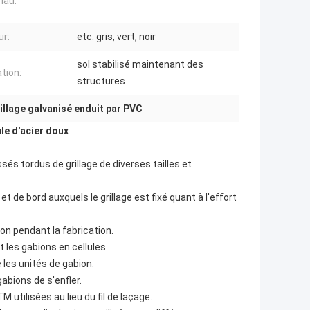
iau:
ur:
etc. gris, vert, noir
sol stabilisé maintenant des
ation:
structures
illage galvanisé enduit par PVC
le d'acier doux
és tordus de grillage de diverses tailles et
et de bord auxquels le grillage est fixé quant à l'effort
ion pendant la fabrication.
 les gabions en cellules.
e les unités de gabion.
gabions de s'enfler.
utilisées au lieu du fil de laçage.