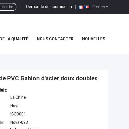
Demande de soumission
|
French
cherche
DE LA QUALITÉ
NOUS CONTACTER
NOUVELLES
 de PVC Gabion d'acier doux doubles
uit:
La Chine
Nova
ISO9001
e:
Nova-093