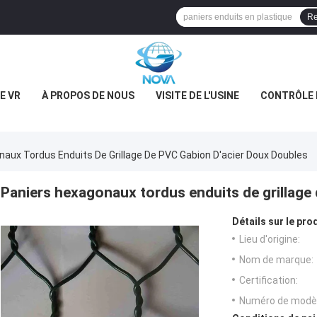
Re
E VR
À PROPOS DE NOUS
VISITE DE L'USINE
CONTRÔLE 
aux Tordus Enduits De Grillage De PVC Gabion D'acier Doux Doubles
Paniers hexagonaux tordus enduits de grillage
Détails sur le prod
Lieu d'origine:
Nom de marque:
Certification:
Numéro de modèl