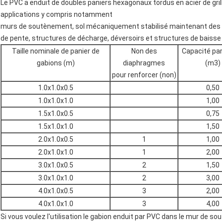
Le PVC a enduit de doubles paniers hexagonaux tordus en acier de grill
applications y compris notamment
murs de soutènement, sol mécaniquement stabilisé maintenant des s
de pente, structures de décharge, déversoirs et structures de baisse
Taille nominale de panier de
Non des
Capacité par
gabions (m)
diaphragmes
(m3)
pour renforcer (non)
1.0x1.0x0.5
0,50
1.0x1.0x1.0
1,00
1.5x1.0x0.5
0,75
1.5x1.0x1.0
1,50
2.0x1.0x0.5
1
1,00
2.0x1.0x1.0
1
2,00
3.0x1.0x0.5
2
1,50
3.0x1.0x1.0
2
3,00
4.0x1.0x0.5
3
2,00
4.0x1.0x1.0
3
4,00
Si vous voulez l'utilisation le gabion enduit par PVC dans le mur de s