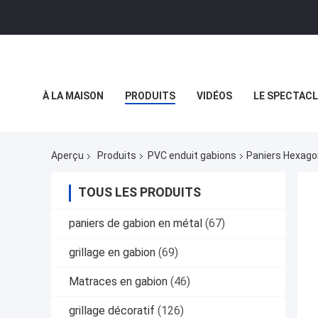
À LA MAISON
PRODUITS
VIDÉOS
LE SPECTACL
LES AFFAIRES
Aperçu
Produits
PVC enduit gabions
Paniers Hexagon
TOUS LES PRODUITS
paniers de gabion en métal
(67)
grillage en gabion
(69)
Matraces en gabion
(46)
grillage décoratif
(126)