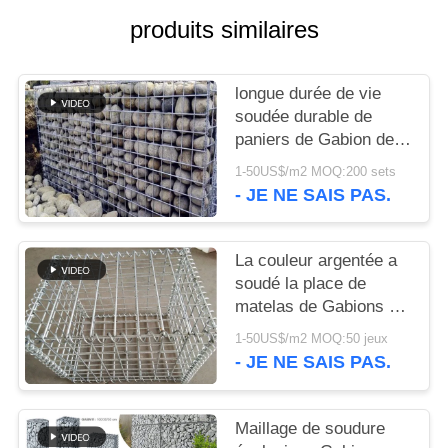
produits similaires
NOUS
CONTACTER
longue durée de vie
soudée durable de
NOUVELLES
paniers de Gabion de
2.0mm dans le secteur
1-50US$/m2 MOQ:200 sets
de décoration
- JE NE SAIS PAS.
LES
AFFAIRES
La couleur argentée a
soudé la place de
SITEMAP
matelas de Gabions de
grillage/forme ronde
1-50US$/m2 MOQ:50 jeux
POLITIQUE
- JE NE SAIS PAS.
DE
CONFIDENTIALITÉ
Maillage de soudure