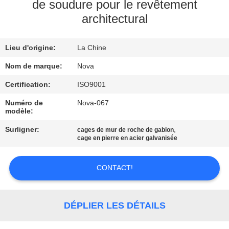
de soudure pour le revêtement
architectural
À
PROPOS
Lieu d'origine:
La Chine
DE
Nom de marque:
Nova
NOUS
Certification:
ISO9001
VISITE
Numéro de
Nova-067
modèle:
DE
Surligner:
,
cages de mur de roche de gabion
L'USINE
cage en pierre en acier galvanisée
CONTRÔLE
CONTACT!
DE
LA
DÉPLIER LES DÉTAILS
QUALITÉ