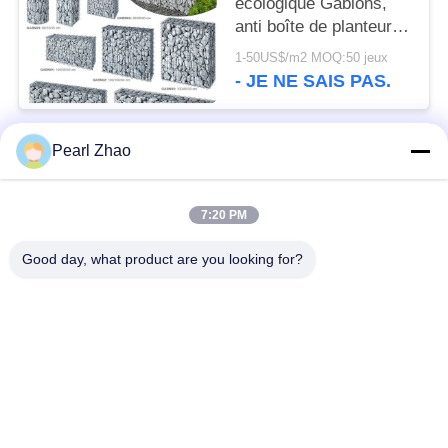
écologique Gabions,
anti boîte de planteur
de Gabion de corrosion
1-50US$/m2 MOQ:50 jeux
la cour
- JE NE SAIS PAS.
Pearl Zhao
Catégories populaires
Tous
7:20 PM
paniers de gabion en
grillage en gabion
métal
Good day, what product are you looking for?
Matraces en gabion
grillage décoratif
Boîtes galvanisées
Barrières militaires
de Gabion