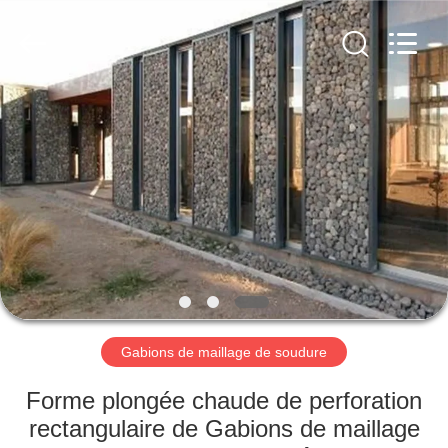
Nova
Metal
Wire
Mesh
Products
Co.,
Ltd..
All
À
Rights
Reserved.
LA
MAISON
PRODUITS
VIDÉOS
LE
Gabions de maillage de soudure
SPECTACLE
Forme plongée chaude de perforation
VR
rectangulaire de Gabions de maillage