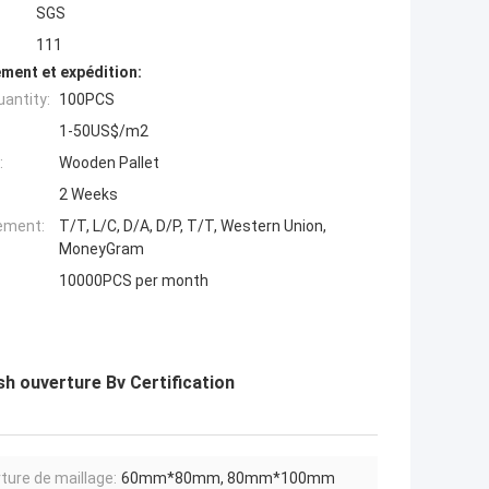
SGS
111
ment et expédition:
antity:
100PCS
1-50US$/m2
:
Wooden Pallet
2 Weeks
iement:
T/T, L/C, D/A, D/P, T/T, Western Union,
MoneyGram
10000PCS per month
 ouverture Bv Certification
ture de maillage:
60mm*80mm, 80mm*100mm