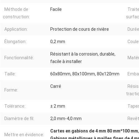
Méthode de
Facile
Trait
construction:
surfac
Application:
Protection de cours de rivière
Durée
Élongation:
0,2 mm
Coule
Résistant à la corrosion, durable,
Fonctionnalité:
Matér
facile à installer
Taille:
60x80mm, 80x100mm, 80x120mm
Embal
Carré
Résis
Forme:
tracti
Tolérance:
± 2 mm
Taper
Diamètre de fil:
2,0 mm-4,0 mm
Revêt
Cartes en gabions de 4 mm 80 mm*100 mm
Mettre en évidence:
Gabions métalliques à mailles fines de 4 