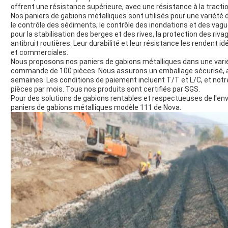
offrent une résistance supérieure, avec une résistance à la tractio
Nos paniers de gabions métalliques sont utilisés pour une variété d
le contrôle des sédiments, le contrôle des inondations et des vague
pour la stabilisation des berges et des rives, la protection des ri
antibruit routières. Leur durabilité et leur résistance les rendent i
et commerciales.
Nous proposons nos paniers de gabions métalliques dans une variét
commande de 100 pièces. Nous assurons un emballage sécurisé, a
semaines. Les conditions de paiement incluent T/T et L/C, et not
pièces par mois. Tous nos produits sont certifiés par SGS.
Pour des solutions de gabions rentables et respectueuses de l'env
paniers de gabions métalliques modèle 111 de Nova.