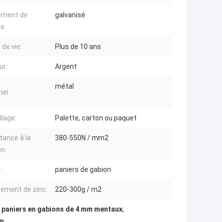
ement de
galvanisé
e:
 de vie:
Plus de 10 ans
ur:
Argent
métal
iel:
lage:
Palette, carton ou paquet
tance à la
380-550N / mm2
on:
:
paniers de gabion
ement de zinc:
220-300g / m2
,
paniers en gabions de 4 mm mentaux
,
mm