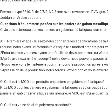
- Port de destination du navire
Exemple: type 8*10, fil de 2,7/3,4/2,2 mm avec revêtement PVC, gris, 
Jeddah en Arabie saoudite
Questions fréquemment posées sur les paniers de gabon métallique e
Q: Je suis intéressé par vos paniers en gabions métalliques, comme
A: 1. Première étape - laissez-nous connaître les spécifications détai
requise, nous avons un formulaire d'enquête standard préparé pour vo
2Ensuite, nous vous envoyons une feuille de devis par e-mail ou What
3Après avoir examiné et accepté notre devis, nous pouvons passer à
4Nous réservons le matériel et commençons la production après avoir
5Après la fin de la production, nous ferons l'expédition et vous enver
Q: Quel est le MOQ des produits en paniers en gabions métalliques?
R: Le MOQ pour les paniers en gabions métalliques est d'un paquet pou
paniers en gabions métalliques sur mesure, le MOQ est d'une quantit
Q: Quel est votre délai de paiement standard?