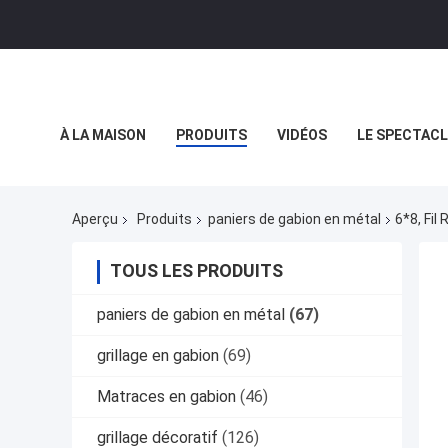
À LA MAISON
PRODUITS
VIDÉOS
LE SPECTACL
LES AFFAIRES
Aperçu
Produits
paniers de gabion en métal
6*8, Fil
TOUS LES PRODUITS
paniers de gabion en métal
(67)
grillage en gabion
(69)
Matraces en gabion
(46)
grillage décoratif
(126)