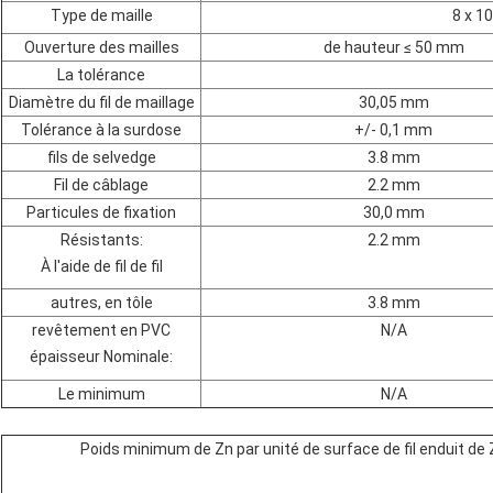
Type de maille
8 x 10
Ouverture des mailles
de hauteur ≤ 50 mm
La tolérance
Diamètre du fil de maillage
30,05 mm
Tolérance à la surdose
+/- 0,1 mm
fils de selvedge
3.8 mm
Fil de câblage
2.2 mm
Particules de fixation
30,0 mm
Résistants:
2.2 mm
À l'aide de fil de fil
autres, en tôle
3.8 mm
revêtement en PVC
N/A
épaisseur Nominale:
Le minimum
N/A
Poids minimum de Zn par unité de surface de fil enduit de 