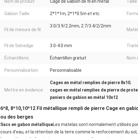
Nom de produit:
Cage de Gabion de fil en métal
Taille
Gabion Taille:
2*1*1m, 2*1*0.5m et etc.
Forme
3.0/3.9/2.2mm, 2.7/3.4/2/2mm
Fil de mesure de fil:
Matér
Fil de Selvedge:
3.0-4.0 mm
Trait
Échantillons:
Échantillon gratuit
Nom 
Personnalisation:
Personnalisable
Cages en métal remplies de pierre 8x10
,
Mettre en évidence:
cages en métal remplies de pierre de prote
paniers de gabion en métal 10x12
6*8, 8*10,10*12 Fil métallique rempli de pierre Cage en gabi
ou des berges
Sacs en gabon métallique
Les matelas sont normalement utilisés pour l
cours d'eau, et la rétention de la terre comme le renforcement du sol, l