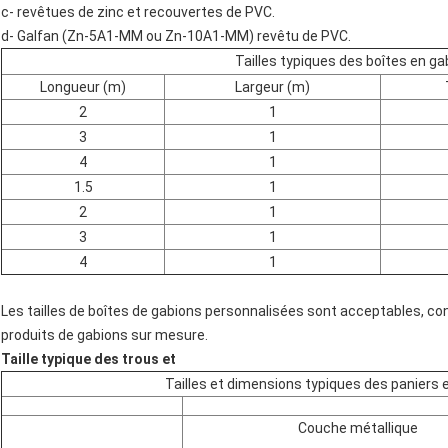
c- revêtues de zinc et recouvertes de PVC.
d- Galfan (Zn-5A1-MM ou Zn-10A1-MM) revêtu de PVC.
Tailles typiques des boîtes en ga
Longueur (m)
Largeur (m)
2
1
3
1
4
1
1.5
1
2
1
3
1
4
1
Les tailles de boîtes de gabions personnalisées sont acceptables, c
produits de gabions sur mesure.
Taille typique des trous et
Tailles et dimensions typiques des paniers 
Couche métallique