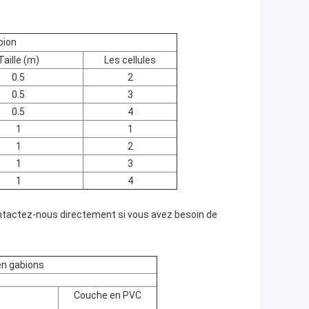
bion
Taille (m)
Les cellules
0.5
2
0.5
3
0.5
4
1
1
1
2
1
3
1
4
ontactez-nous directement si vous avez besoin de
en gabions
Couche en PVC