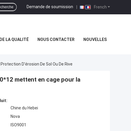
Demande de soumission
|
French
cherche
DE LA QUALITÉ
NOUS CONTACTER
NOUVELLES
 Protection D'érosion De Sol Ou De Rive
,10*12 mettent en cage pour la
uit:
Chine du Hebei
Nova
ISO9001