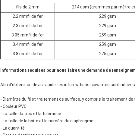
fils de 2 mm
214 gsm (grammes par mètre ca
2.2 mm
fil de fer
229 gsm
2.3 mm
fil de fer
229 gsm
3.05 mm
fil de fer
259 gsm
3.4 mm
fil de fer
259 gsm
3.8 mm
fil de fer
275 gsm
Informations requises pour nous faire une demande de renseignem
Afin d'obtenir un devis rapide, les informations suivantes sont néces
- Diamètre du fil et traitement de surface, y compris le traitement 
- Couleur PVC
- La taille du trou et la tolérance.
- La taille de la boîte et le numéro du diaphragme.
- La quantité.