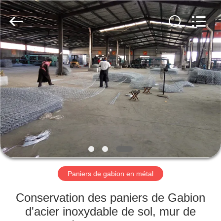
Nova
Metal
Wire
Mesh
Products
Co.,
Ltd..
All
À
Rights
Reserved.
LA
MAISON
PRODUITS
VIDÉOS
LE
Paniers de gabion en métal
SPECTACLE
Conservation des paniers de Gabion
VR
d'acier inoxydable de sol, mur de