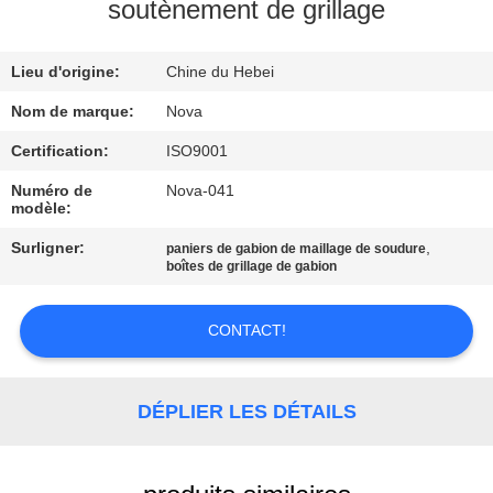
soutènement de grillage
À
Lieu d'origine:
Chine du Hebei
PROPOS
DE
Nom de marque:
Nova
NOUS
Certification:
ISO9001
Numéro de
Nova-041
modèle:
VISITE
Surligner:
,
paniers de gabion de maillage de soudure
DE
boîtes de grillage de gabion
L'USINE
CONTACT!
CONTRÔLE
DE
DÉPLIER LES DÉTAILS
LA
QUALITÉ