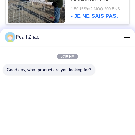
longue durée en pierre
1-50US$/m2 MOQ:200 ENSEMBLES
cages de Gabion
- JE NE SAIS PAS.
Pearl Zhao
Catégories populaires
Tous
5:40 PM
paniers de gabion en
grillage en gabion
métal
Good day, what product are you looking for?
Matraces en gabion
grillage décoratif
Boîtes galvanisées
Barrières militaires
de Gabion
Paniers de Galfan
PVC enduit gabions