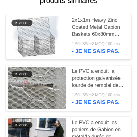
produits similaires
NOUS
2x1x1m Heavy Zinc
CONTACTER
Coated Metal Gabion
Baskets 60x80mm
Hexagonal Mesh
NOUVELLES
1-50US$/m2 MOQ:100 ensembles
- JE NE SAIS PAS.
LES
AFFAIRES
Le PVC a enduit la
protection galvanisée
lourde de remblai de
SITEMAP
paniers de Gabion en
1-50US$/m2 MOQ:100 ensembles
métal
- JE NE SAIS PAS.
POLITIQUE
DE
Le PVC a enduit les
CONFIDENTIALITÉ
paniers de Gabion en
métal/la durée de